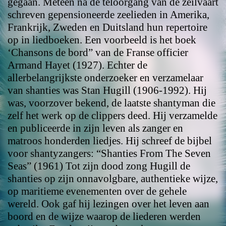
gegaan. Meteen na de teloorgang van de zeilvaart
schreven gepensioneerde zeelieden in Amerika,
Frankrijk, Zweden en Duitsland hun repertoire
op in liedboeken. Een voorbeeld is het boek
‘Chansons de bord” van de Franse officier
Armand Hayet (1927). Echter de
allerbelangrijkste onderzoeker en verzamelaar
van shanties was Stan Hugill (1906-1992). Hij
was, voorzover bekend, de laatste shantyman die
zelf het werk op de clippers deed. Hij verzamelde
en publiceerde in zijn leven als zanger en
matroos honderden liedjes. Hij schreef de bijbel
voor shantyzangers: “Shanties From The Seven
Seas” (1961) Tot zijn dood zong Hugill de
shanties op zijn onnavolgbare, authentieke wijze,
op maritieme evenementen over de gehele
wereld. Ook gaf hij lezingen over het leven aan
boord en de wijze waarop de liederen werden