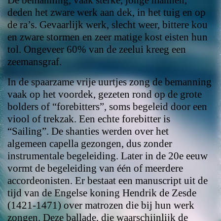
deden het zware werk aan dek, in het tuig en op
de ra’s. Gevaarlijk werk, slecht weer, bittere kou
en zware stormen en zeer matige kost eisten hun
tol. Ongeveer 60% van de zeelui kreeg een
zeemansgraf.
In de spaarzame vrije uurtjes zong de bemanning
vaak op het voordek, gezeten rond op de grote
bolders of “forebitters”, soms begeleid door een
viool of trekzak. Een echte forebitter is
“Sailing”. De shanties werden over het
algemeen capella gezongen, dus zonder
instrumentale begeleiding. Later in de 20e eeuw
vormt de begeleiding van één of meerdere
accordeonisten. Er bestaat een manuscript uit de
tijd van de Engelse koning Hendrik de Zesde
(1421-1471) over matrozen die bij hun werk
zongen. Deze ballade, die waarschijnlijk de