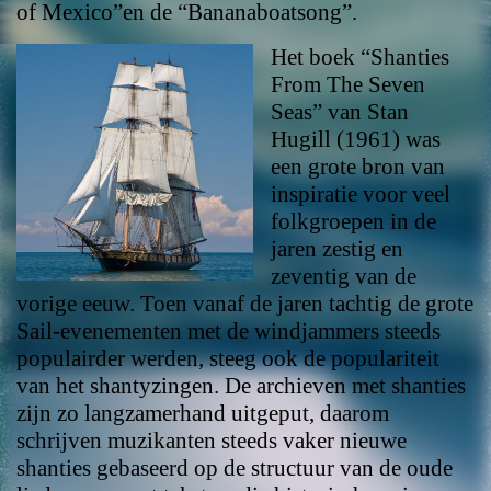
of Mexico”en de “Bananaboatsong”.
Het boek “Shanties
From The Seven
Seas” van Stan
Hugill (1961) was
een grote bron van
inspiratie voor veel
folkgroepen in de
jaren zestig en
zeventig van de
vorige eeuw. Toen vanaf de jaren tachtig de grote
Sail-evenementen met de windjammers steeds
populairder werden, steeg ook de populariteit
van het shantyzingen. De archieven met shanties
zijn zo langzamerhand uitgeput, daarom
schrijven muzikanten steeds vaker nieuwe
shanties gebaseerd op de structuur van de oude