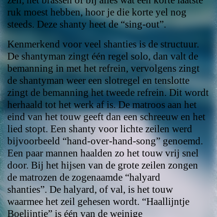
ruk moest hebben, hoor je die korte yel nog
steeds. Deze shanty heet de “sing-out”.
Kenmerkend voor veel shanties is de structuur.
De shantyman zingt één regel solo, dan valt de
bemanning in met het refrein, vervolgens zingt
de shantyman weer een slotregel en tenslotte
zingt de bemanning het tweede refrein. Dit wordt
herhaald tot het werk af is. De matroos aan het
eind van het touw geeft dan een schreeuw en het
lied stopt. Een shanty voor lichte zeilen werd
bijvoorbeeld “hand-over-hand-song” genoemd.
Een paar mannen haalden zo het touw vrij snel
door. Bij het hijsen van de grote zeilen zongen
de matrozen de zogenaamde “halyard
shanties”. De halyard, of val, is het touw
waarmee het zeil gehesen wordt. “Haallijntje
Boelijntje” is één van de weinige