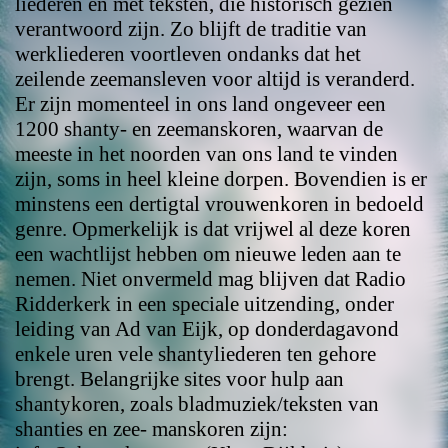
liederen en met teksten, die historisch gezien
verantwoord zijn. Zo blijft de traditie van
werkliederen voortleven ondanks dat het
zeilende zeemansleven voor altijd is veranderd.
Er zijn momenteel in ons land ongeveer een
1200 shanty- en zeemanskoren, waarvan de
meeste in het noorden van ons land te vinden
zijn, soms in heel kleine dorpen. Bovendien is er
minstens een dertigtal vrouwenkoren in bedoeld
genre. Opmerkelijk is dat vrijwel al deze koren
een wachtlijst hebben om nieuwe leden aan te
nemen. Niet onvermeld mag blijven dat Radio
Ridderkerk in een speciale uitzending, onder
leiding van Ad van Eijk, op donderdagavond
enkele uren vele shantyliederen ten gehore
brengt. Belangrijke sites voor hulp aan
shantykoren, zoals bladmuziek/teksten van
shanties en zee- manskoren zijn: