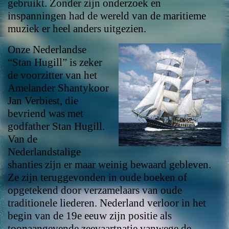
gebruikt. Zonder zijn onderzoek en
inspanningen had de wereld van de maritieme
muziek er heel anders uitgezien.
Onze Nederlandse
“Stan Hugill” is zeker
de voorzitter van het
Amelander Shantykoor
Jan Verbiest, die
bevriend was met
godfather Stan Hugill.
Van de
Nederlandstalige
shanties zijn er maar weinig bewaard gebleven.
Ze zijn teruggevonden in oude boeken of
opgetekend door verzamelaars van oude
traditionele liederen. Nederland verloor in het
begin van de 19e eeuw zijn positie als
toonaangevende zeevaartnatie vanwege de