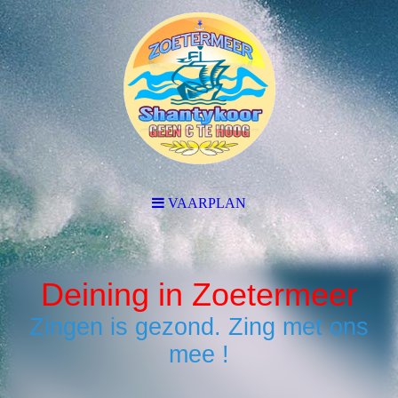
VAARPLAN
Deining in Zoetermeer
Zingen is gezond. Zing met ons
mee !