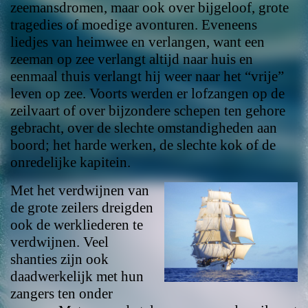
zeemansdromen, maar ook over bijgeloof, grote
tragedies of moedige avonturen. Eveneens
liedjes van heimwee en verlangen, want een
zeeman op zee verlangt altijd naar huis en
eenmaal thuis verlangt hij weer naar het “vrije”
leven op zee. Voorts werden er lofzangen op de
zeilvaart of over bijzondere schepen ten gehore
gebracht, over de slechte omstandigheden aan
boord; het harde werken, de slechte kok of de
onredelijke kapitein.
Met het verdwijnen van
de grote zeilers dreigden
ook de werkliederen te
verdwijnen. Veel
shanties zijn ook
daadwerkelijk met hun
zangers ten onder