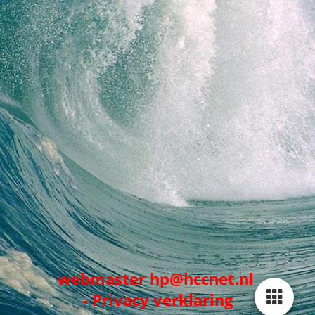
webmaster hp@hccnet.nl
-
Privacy verklaring