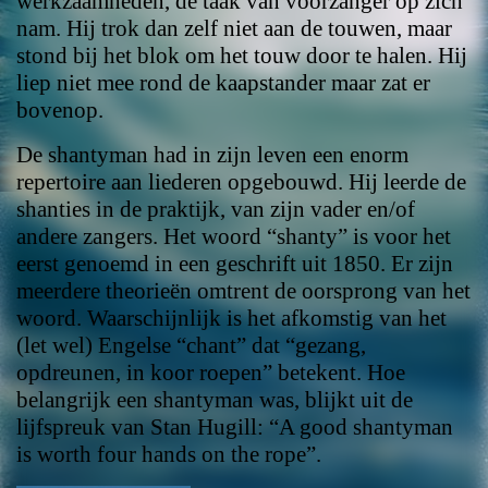
werkzaamheden, de taak van voorzanger op zich
nam. Hij trok dan zelf niet aan de touwen, maar
stond bij het blok om het touw door te halen. Hij
liep niet mee rond de kaapstander maar zat er
bovenop.
De shantyman had in zijn leven een enorm
repertoire aan liederen opgebouwd. Hij leerde de
shanties in de praktijk, van zijn vader en/of
andere zangers. Het woord “shanty” is voor het
eerst genoemd in een geschrift uit 1850. Er zijn
meerdere theorieën omtrent de oorsprong van het
woord. Waarschijnlijk is het afkomstig van het
(let wel) Engelse “chant” dat “gezang,
opdreunen, in koor roepen” betekent. Hoe
belangrijk een shantyman was, blijkt uit de
lijfspreuk van Stan Hugill: “A good shantyman
is worth four hands on the rope”.