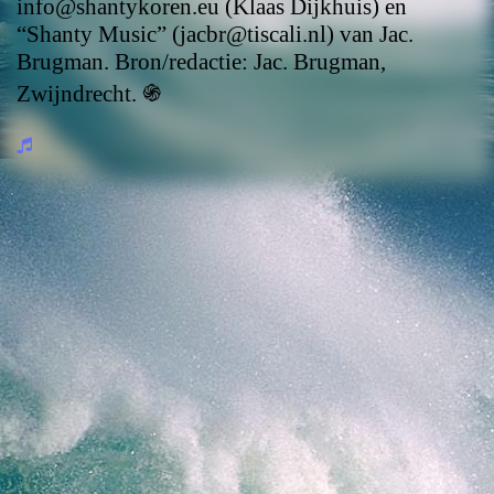
info@shantykoren.eu (Klaas Dijkhuis) en
“Shanty Music” (jacbr@tiscali.nl) van Jac.
Brugman. Bron/redactie: Jac. Brugman,
Zwijndrecht.
֍