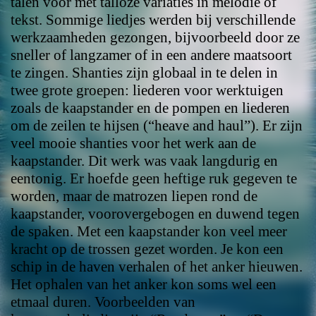
talen voor met talloze variaties in melodie of
tekst. Sommige liedjes werden bij verschillende
werkzaamheden gezongen, bijvoorbeeld door ze
sneller of langzamer of in een andere maatsoort
te zingen. Shanties zijn globaal in te delen in
twee grote groepen: liederen voor werktuigen
zoals de kaapstander en de pompen en liederen
om de zeilen te hijsen (“heave and haul”). Er zijn
veel mooie shanties voor het werk aan de
kaapstander. Dit werk was vaak langdurig en
eentonig. Er hoefde geen heftige ruk gegeven te
worden, maar de matrozen liepen rond de
kaapstander, voorovergebogen en duwend tegen
de spaken. Met een kaapstander kon veel meer
kracht op de trossen gezet worden. Je kon een
schip in de haven verhalen of het anker hieuwen.
Het ophalen van het anker kon soms wel een
etmaal duren. Voorbeelden van