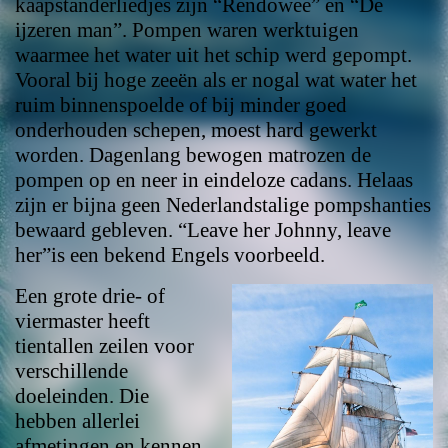
kaapstanderliedjes zijn “Rendowee” en “De
ijzeren man”. Pompen waren werktuigen
waarmee het water uit het schip werd gepompt.
Vooral bij hoge zeeën als er nogal wat water het
ruim binnenspoelde of bij minder goed
onderhouden schepen, moest hard gewerkt
worden. Dagenlang bewogen matrozen de
pompen op en neer in eindeloze cadans. Helaas
zijn er bijna geen Nederlandstalige pompshanties
bewaard gebleven. “Leave her Johnny, leave
her”is een bekend Engels voorbeeld.
Een grote drie- of
viermaster heeft
tientallen zeilen voor
verschillende
doeleinden. Die
hebben allerlei
afmetingen en kennen