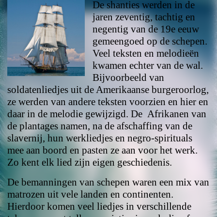
De shanties werden in de
jaren zeventig, tachtig en
negentig van de 19e eeuw
gemeengoed op de schepen.
Veel teksten en melodieën
kwamen echter van de wal.
Bijvoorbeeld van
soldatenliedjes uit de Amerikaanse burgeroorlog,
ze werden van andere teksten voorzien en hier en
daar in de melodie gewijzigd. De Afrikanen van
de plantages namen, na de afschaffing van de
slavernij, hun werkliedjes en negro-spirituals
mee aan boord en pasten ze aan voor het werk.
Zo kent elk lied zijn eigen geschiedenis.
De bemanningen van schepen waren een mix van
matrozen uit vele landen en continenten.
Hierdoor komen veel liedjes in verschillende