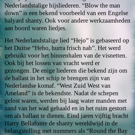
Nederlandstalige hijsliederen. “Blow the man
down” is een bekend voorbeeld van een Engelse
halyard shanty. Ook voor andere werkzaamheden
aan boord waren liedjes.
Het Nederlandstalige lied “Hejo” is gebaseerd op
het Duitse “Heho, hurra frisch nah”. Het werd
gebruikt voor het binnenhalen van de visnetten.
Ook bij het lossen van vracht werd er
gezongen. De enige liederen die bekend zijn om
de ballast in het schip te brengen zijn van
Nederlandse komaf. “West Zuid West van
Ameland” is de bekendste. Nadat de schepen
gelost waren, werden bij laag water manden met
zand van het wad gehaald en in het ruim gestort
om als ballast te dienen. Eind jaren vijftig bracht
Harry Bellafonte de shanty wereldwijd in de
belangstelling met nummers als “Round the Bay