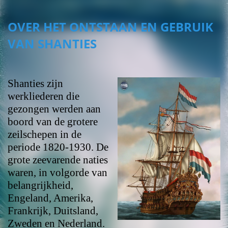
OVER HET ONTSTAAN EN GEBRUIK
VAN SHANTIES
Shanties zijn
werkliederen die
gezongen werden aan
boord van de grotere
zeilschepen in de
periode 1820-1930. De
grote zeevarende naties
waren, in volgorde van
belangrijkheid,
Engeland, Amerika,
Frankrijk, Duitsland,
Zweden en Nederland.