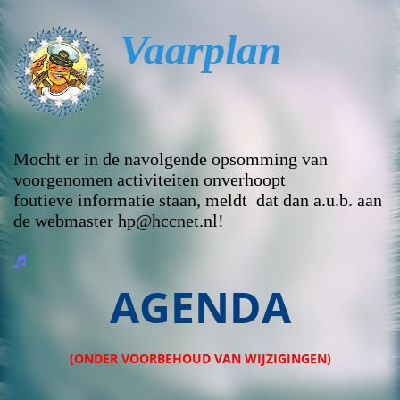
Vaarplan
Mocht er
in de navolgende
opsomming van
voorgenomen activiteiten
onverhoopt
foutieve
informatie staan, meldt dat dan a.u.b. aan
de webmaster hp@hccnet.nl!
AGENDA
(ONDER VOORBEHOUD VAN WIJZIGINGEN)