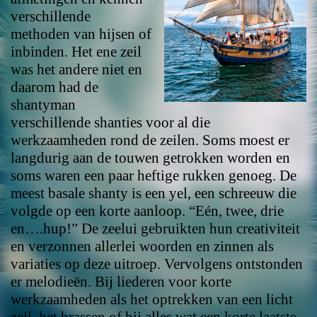
verschillende
methoden van hijsen of
inbinden. Het ene zeil
was het andere niet en
daarom had de
shantyman
verschillende shanties voor al die
werkzaamheden rond de zeilen. Soms moest er
langdurig aan de touwen getrokken worden en
soms waren een paar heftige rukken genoeg. De
meest basale shanty is een yel, een schreeuw die
volgde op een korte aanloop. “Eén, twee, drie
en….hup!” De zeelui gebruikten hun creativiteit
en verzonnen allerlei woorden en zinnen als
variaties op deze uitroep. Vervolgens ontstonden
er melodieën. Bij liederen voor korte
werkzaamheden als het optrekken van een licht
zeil, het brassen of bij alles wat een korte laatste