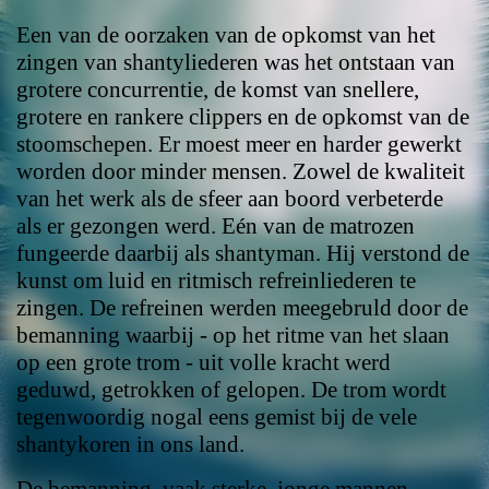
Een van de oorzaken van de opkomst van het
zingen van shantyliederen was het ontstaan van
grotere concurrentie, de komst van snellere,
grotere en rankere clippers en de opkomst van de
stoomschepen. Er moest meer en harder gewerkt
worden door minder mensen. Zowel de kwaliteit
van het werk als de sfeer aan boord verbeterde
als er gezongen werd. Eén van de matrozen
fungeerde daarbij als shantyman. Hij verstond de
kunst om luid en ritmisch refreinliederen te
zingen. De refreinen werden meegebruld door de
bemanning waarbij - op het ritme van het slaan
op een grote trom - uit volle kracht werd
geduwd, getrokken of gelopen. De trom wordt
tegenwoordig nogal eens gemist bij de vele
shantykoren in ons land.
De bemanning, vaak sterke, jonge mannen,