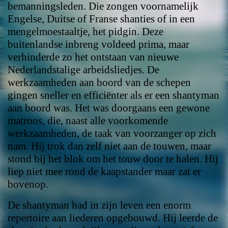
bemanningsleden. Die zongen voornamelijk
Engelse, Duitse of Franse shanties of in een
mengelmoestaaltje, het pidgin. Deze
buitenlandse inbreng voldeed prima, maar
verhinderde zo het ontstaan van nieuwe
Nederlandstalige arbeidsliedjes. De
werkzaamheden aan boord van de schepen
gingen sneller en efficiënter als er een shantyman
aan boord was. Het was doorgaans een gewone
matroos, die, naast alle voorkomende
werkzaamheden, de taak van voorzanger op zich
nam. Hij trok dan zelf niet aan de touwen, maar
stond bij het blok om het touw door te halen. Hij
liep niet mee rond de kaapstander maar zat er
bovenop.
De shantyman had in zijn leven een enorm
repertoire aan liederen opgebouwd. Hij leerde de