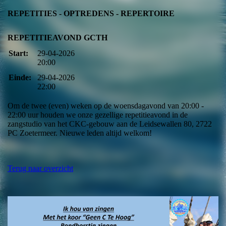
REPETITIES - OPTREDENS - REPERTOIRE
REPETITIEAVOND GCTH
Start:
29-04-2026
20:00
Einde:
29-04-2026
22:00
Om de twee (even) weken op de woensdagavond van 20:00 -
22:00 uur houden we onze gezellige repetitieavond in de
zangstudio van het CKC-gebouw aan de Leidsewallen 80, 2722
PC Zoetermeer. Nieuwe leden altijd welkom!
Terug naar overzicht