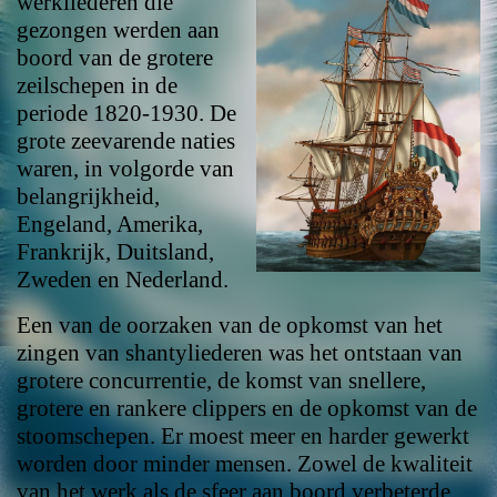
werkliederen die
gezongen werden aan
boord van de grotere
zeilschepen in de
periode 1820-1930. De
grote zeevarende naties
waren, in volgorde van
belangrijkheid,
Engeland, Amerika,
Frankrijk, Duitsland,
Zweden en Nederland.
Een van de oorzaken van de opkomst van het
zingen van shantyliederen was het ontstaan van
grotere concurrentie, de komst van snellere,
grotere en rankere clippers en de opkomst van de
stoomschepen. Er moest meer en harder gewerkt
worden door minder mensen. Zowel de kwaliteit
van het werk als de sfeer aan boord verbeterde