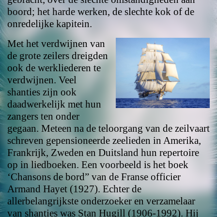
boord; het harde werken, de slechte kok of de
onredelijke kapitein.
Met het verdwijnen van
de grote zeilers dreigden
ook de werkliederen te
verdwijnen. Veel
shanties zijn ook
daadwerkelijk met hun
zangers ten onder
gegaan. Meteen na de teloorgang van de zeilvaart
schreven gepensioneerde zeelieden in Amerika,
Frankrijk, Zweden en Duitsland hun repertoire
op in liedboeken. Een voorbeeld is het boek
‘Chansons de bord” van de Franse officier
Armand Hayet (1927). Echter de
allerbelangrijkste onderzoeker en verzamelaar
van shanties was Stan Hugill (1906-1992). Hij