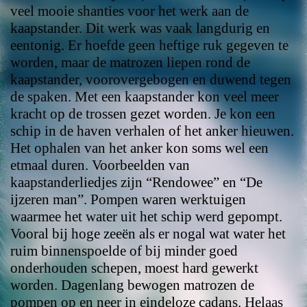
veel mooie shanties voor het werk aan de
kaapstander. Dit werk was vaak langdurig en
eentonig. Er hoefde geen heftige ruk gegeven te
worden, maar de matrozen liepen rond de
kaapstander, voorovergebogen en duwend tegen
de spaken. Met een kaapstander kon veel meer
kracht op de trossen gezet worden. Je kon een
schip in de haven verhalen of het anker hieuwen.
Het ophalen van het anker kon soms wel een
etmaal duren. Voorbeelden van
kaapstanderliedjes zijn “Rendowee” en “De
ijzeren man”. Pompen waren werktuigen
waarmee het water uit het schip werd gepompt.
Vooral bij hoge zeeën als er nogal wat water het
ruim binnenspoelde of bij minder goed
onderhouden schepen, moest hard gewerkt
worden. Dagenlang bewogen matrozen de
pompen op en neer in eindeloze cadans. Helaas