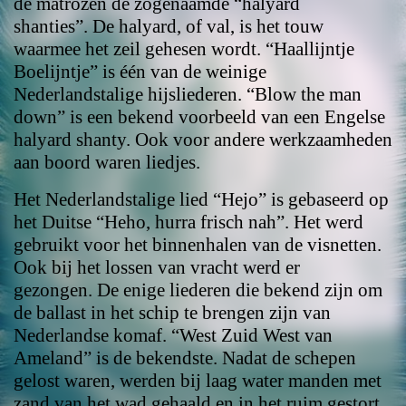
de matrozen de zogenaamde “halyard
shanties”. De halyard, of val, is het touw
waarmee het zeil gehesen wordt. “Haallijntje
Boelijntje” is één van de weinige
Nederlandstalige hijsliederen. “Blow the man
down” is een bekend voorbeeld van een Engelse
halyard shanty. Ook voor andere werkzaamheden
aan boord waren liedjes.
Het Nederlandstalige lied “Hejo” is gebaseerd op
het Duitse “Heho, hurra frisch nah”. Het werd
gebruikt voor het binnenhalen van de visnetten.
Ook bij het lossen van vracht werd er
gezongen. De enige liederen die bekend zijn om
de ballast in het schip te brengen zijn van
Nederlandse komaf. “West Zuid West van
Ameland” is de bekendste. Nadat de schepen
gelost waren, werden bij laag water manden met
zand van het wad gehaald en in het ruim gestort