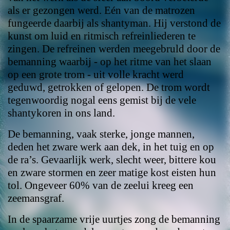
als er gezongen werd. Eén van de matrozen
fungeerde daarbij als shantyman. Hij verstond de
kunst om luid en ritmisch refreinliederen te
zingen. De refreinen werden meegebruld door de
bemanning waarbij - op het ritme van het slaan
op een grote trom - uit volle kracht werd
geduwd, getrokken of gelopen. De trom wordt
tegenwoordig nogal eens gemist bij de vele
shantykoren in ons land.
De bemanning, vaak sterke, jonge mannen,
deden het zware werk aan dek, in het tuig en op
de ra’s. Gevaarlijk werk, slecht weer, bittere kou
en zware stormen en zeer matige kost eisten hun
tol. Ongeveer 60% van de zeelui kreeg een
zeemansgraf.
In de spaarzame vrije uurtjes zong de bemanning