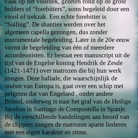
vaak op het voordek, gezeten rond op de grote
bolders of “forebitters”, soms begeleid door een
viool of trekzak. Een echte forebitter is
“Sailing”. De shanties werden over het
algemeen capella gezongen, dus zonder
instrumentale begeleiding. Later in de 20e eeuw
vormt de begeleiding van één of meerdere
accordeonisten. Er bestaat een manuscript uit de
tijd van de Engelse koning Hendrik de Zesde
(1421-1471) over matrozen die bij hun werk
zongen. Deze ballade, die waarschijnlijk de
oudste van Europa is, gaat over een schip met
pelgrims dat van Engeland , onder andere
Bristol, onderweg is naar het graf van de Heilige
Jacobus in Santiago de Compostella in Spanje.
Bij de verschillende handelingen aan boord van
de clippers zongen de matrozen aparte liederen
met een eigen karakter en ritme.