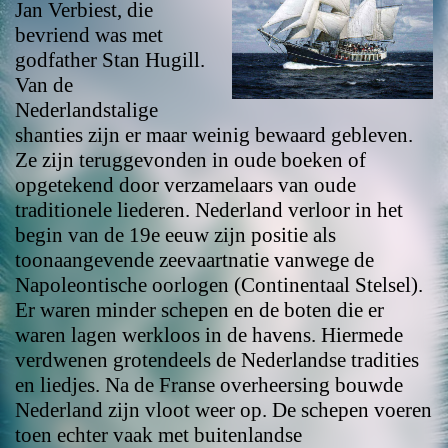
Jan Verbiest, die
bevriend was met
godfather Stan Hugill.
Van de
Nederlandstalige
shanties zijn er maar weinig bewaard gebleven.
Ze zijn teruggevonden in oude boeken of
opgetekend door verzamelaars van oude
traditionele liederen. Nederland verloor in het
begin van de 19e eeuw zijn positie als
toonaangevende zeevaartnatie vanwege de
Napoleontische oorlogen (Continentaal Stelsel).
Er waren minder schepen en de boten die er
waren lagen werkloos in de havens. Hiermede
verdwenen grotendeels de Nederlandse tradities
en liedjes. Na de Franse overheersing bouwde
Nederland zijn vloot weer op. De schepen voeren
toen echter vaak met buitenlandse