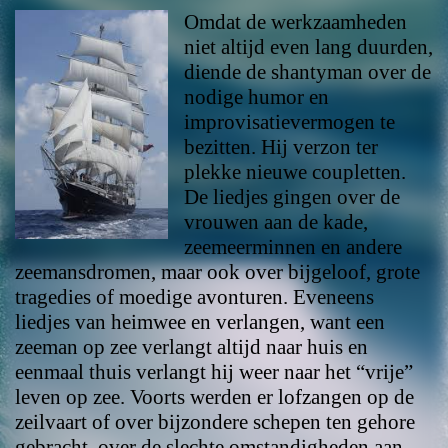
Omdat de werkzaamheden
niet altijd even lang duurden,
diende de shantyman over de
nodige humor en
improvisatievermogen te
bezitten. Hij verzon ter
plekke nieuwe coupletten.
De liedjes gingen over de
vrouwen aan de kade,
zeemeerminnen en andere
zeemansdromen, maar ook over bijgeloof, grote
tragedies of moedige avonturen. Eveneens
liedjes van heimwee en verlangen, want een
zeeman op zee verlangt altijd naar huis en
eenmaal thuis verlangt hij weer naar het “vrije”
leven op zee. Voorts werden er lofzangen op de
zeilvaart of over bijzondere schepen ten gehore
gebracht, over de slechte omstandigheden aan