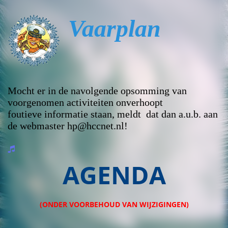
Vaarplan
Mocht er
in de navolgende
opsomming van
voorgenomen activiteiten
onverhoopt
foutieve
informatie staan, meldt dat dan a.u.b. aan
de webmaster hp@hccnet.nl!
AGENDA
(ONDER VOORBEHOUD VAN WIJZIGINGEN)