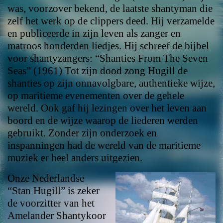
was, voorzover bekend, de laatste shantyman die
zelf het werk op de clippers deed. Hij verzamelde
en publiceerde in zijn leven als zanger en
matroos honderden liedjes. Hij schreef de bijbel
voor shantyzangers: “Shanties From The Seven
Seas” (1961) Tot zijn dood zong Hugill de
shanties op zijn onnavolgbare, authentieke wijze,
op maritieme evenementen over de gehele
wereld. Ook gaf hij lezingen over het leven aan
boord en de wijze waarop de liederen werden
gebruikt. Zonder zijn onderzoek en
inspanningen had de wereld van de maritieme
muziek er heel anders uitgezien.
Onze Nederlandse
“Stan Hugill” is zeker
de voorzitter van het
Amelander Shantykoor