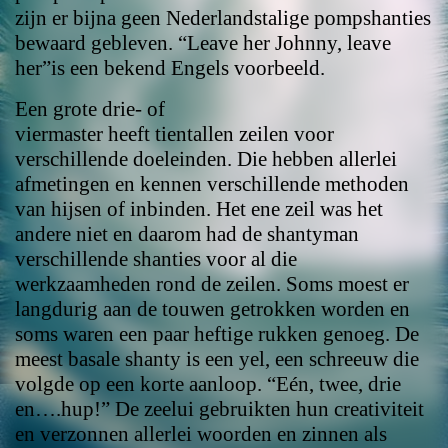
zijn er bijna geen Nederlandstalige pompshanties
bewaard gebleven. “Leave her Johnny, leave
her”is een bekend Engels voorbeeld.
Een grote drie- of
viermaster heeft tientallen zeilen voor
verschillende doeleinden. Die hebben allerlei
afmetingen en kennen verschillende methoden
van hijsen of inbinden. Het ene zeil was het
andere niet en daarom had de shantyman
verschillende shanties voor al die
werkzaamheden rond de zeilen. Soms moest er
langdurig aan de touwen getrokken worden en
soms waren een paar heftige rukken genoeg. De
meest basale shanty is een yel, een schreeuw die
volgde op een korte aanloop. “Eén, twee, drie
en….hup!” De zeelui gebruikten hun creativiteit
en verzonnen allerlei woorden en zinnen als