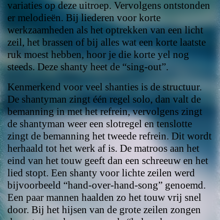
variaties op deze uitroep. Vervolgens ontstonden
er melodieën. Bij liederen voor korte
werkzaamheden als het optrekken van een licht
zeil, het brassen of bij alles wat een korte laatste
ruk moest hebben, hoor je die korte yel nog
steeds. Deze shanty heet de “sing-out”.
Kenmerkend voor veel shanties is de structuur.
De shantyman zingt één regel solo, dan valt de
bemanning in met het refrein, vervolgens zingt
de shantyman weer een slotregel en tenslotte
zingt de bemanning het tweede refrein. Dit wordt
herhaald tot het werk af is. De matroos aan het
eind van het touw geeft dan een schreeuw en het
lied stopt. Een shanty voor lichte zeilen werd
bijvoorbeeld “hand-over-hand-song” genoemd.
Een paar mannen haalden zo het touw vrij snel
door. Bij het hijsen van de grote zeilen zongen