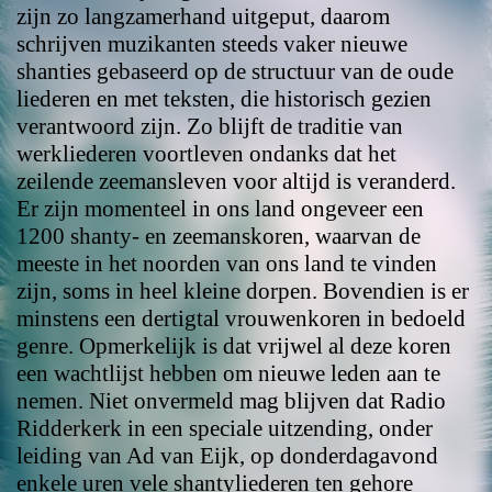
zijn zo langzamerhand uitgeput, daarom
schrijven muzikanten steeds vaker nieuwe
shanties gebaseerd op de structuur van de oude
liederen en met teksten, die historisch gezien
verantwoord zijn. Zo blijft de traditie van
werkliederen voortleven ondanks dat het
zeilende zeemansleven voor altijd is veranderd.
Er zijn momenteel in ons land ongeveer een
1200 shanty- en zeemanskoren, waarvan de
meeste in het noorden van ons land te vinden
zijn, soms in heel kleine dorpen. Bovendien is er
minstens een dertigtal vrouwenkoren in bedoeld
genre. Opmerkelijk is dat vrijwel al deze koren
een wachtlijst hebben om nieuwe leden aan te
nemen. Niet onvermeld mag blijven dat Radio
Ridderkerk in een speciale uitzending, onder
leiding van Ad van Eijk, op donderdagavond
enkele uren vele shantyliederen ten gehore