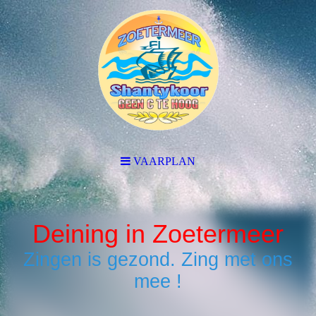
VAARPLAN
Deining in Zoetermeer
Zingen is gezond. Zing met ons
mee !