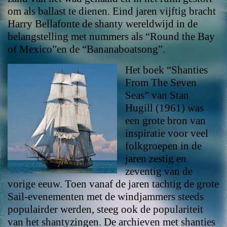
om als ballast te dienen. Eind jaren vijftig bracht
Harry Bellafonte de shanty wereldwijd in de
belangstelling met nummers als “Round the Bay
of Mexico”en de “Bananaboatsong”.
Het boek “Shanties
From The Seven
Seas” van Stan
Hugill (1961) was
een grote bron van
inspiratie voor veel
folkgroepen in de
jaren zestig en
zeventig van de
vorige eeuw. Toen vanaf de jaren tachtig de grote
Sail-evenementen met de windjammers steeds
populairder werden, steeg ook de populariteit
van het shantyzingen. De archieven met shanties