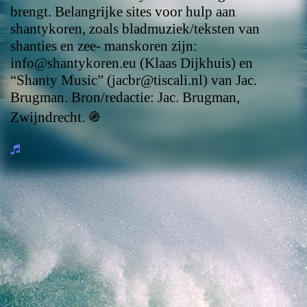
brengt. Belangrijke sites voor hulp aan
shantykoren, zoals bladmuziek/teksten van
shanties en zee- manskoren zijn:
info@shantykoren.eu (Klaas Dijkhuis) en
“Shanty Music” (jacbr@tiscali.nl) van Jac.
Brugman. Bron/redactie: Jac. Brugman,
Zwijndrecht.
֍