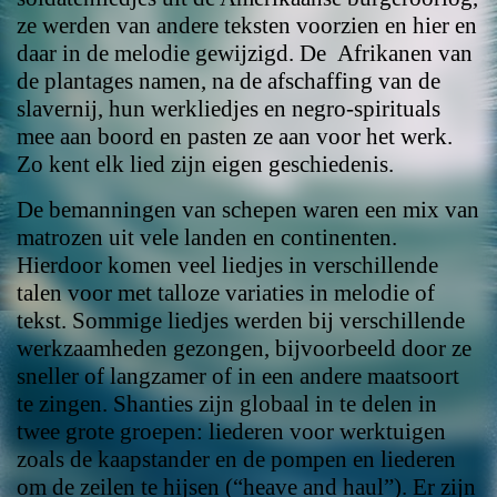
ze werden van andere teksten voorzien en hier en
daar in de melodie gewijzigd. De Afrikanen van
de plantages namen, na de afschaffing van de
slavernij, hun werkliedjes en negro-spirituals
mee aan boord en pasten ze aan voor het werk.
Zo kent elk lied zijn eigen geschiedenis.
De bemanningen van schepen waren een mix van
matrozen uit vele landen en continenten.
Hierdoor komen veel liedjes in verschillende
talen voor met talloze variaties in melodie of
tekst. Sommige liedjes werden bij verschillende
werkzaamheden gezongen, bijvoorbeeld door ze
sneller of langzamer of in een andere maatsoort
te zingen. Shanties zijn globaal in te delen in
twee grote groepen: liederen voor werktuigen
zoals de kaapstander en de pompen en liederen
om de zeilen te hijsen (“heave and haul”). Er zijn