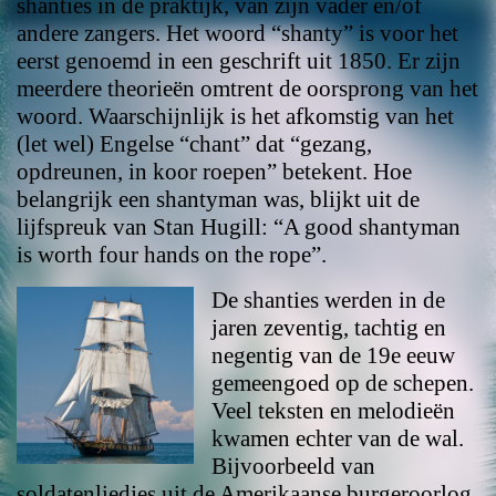
shanties in de praktijk, van zijn vader en/of
andere zangers. Het woord “shanty” is voor het
eerst genoemd in een geschrift uit 1850. Er zijn
meerdere theorieën omtrent de oorsprong van het
woord. Waarschijnlijk is het afkomstig van het
(let wel) Engelse “chant” dat “gezang,
opdreunen, in koor roepen” betekent. Hoe
belangrijk een shantyman was, blijkt uit de
lijfspreuk van Stan Hugill: “A good shantyman
is worth four hands on the rope”.
De shanties werden in de
jaren zeventig, tachtig en
negentig van de 19e eeuw
gemeengoed op de schepen.
Veel teksten en melodieën
kwamen echter van de wal.
Bijvoorbeeld van
soldatenliedjes uit de Amerikaanse burgeroorlog,