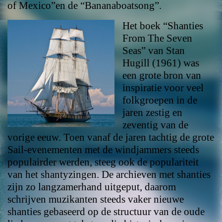
of Mexico”en de “Bananaboatsong”.
Het boek “Shanties
From The Seven
Seas” van Stan
Hugill (1961) was
een grote bron van
inspiratie voor veel
folkgroepen in de
jaren zestig en
zeventig van de
vorige eeuw. Toen vanaf de jaren tachtig de grote
Sail-evenementen met de windjammers steeds
populairder werden, steeg ook de populariteit
van het shantyzingen. De archieven met shanties
zijn zo langzamerhand uitgeput, daarom
schrijven muzikanten steeds vaker nieuwe
shanties gebaseerd op de structuur van de oude