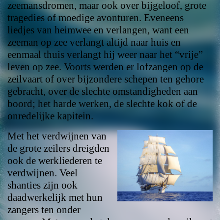
zeemansdromen, maar ook over bijgeloof, grote
tragedies of moedige avonturen. Eveneens
liedjes van heimwee en verlangen, want een
zeeman op zee verlangt altijd naar huis en
eenmaal thuis verlangt hij weer naar het “vrije”
leven op zee. Voorts werden er lofzangen op de
zeilvaart of over bijzondere schepen ten gehore
gebracht, over de slechte omstandigheden aan
boord; het harde werken, de slechte kok of de
onredelijke kapitein.
Met het verdwijnen van
de grote zeilers dreigden
ook de werkliederen te
verdwijnen. Veel
shanties zijn ook
daadwerkelijk met hun
zangers ten onder