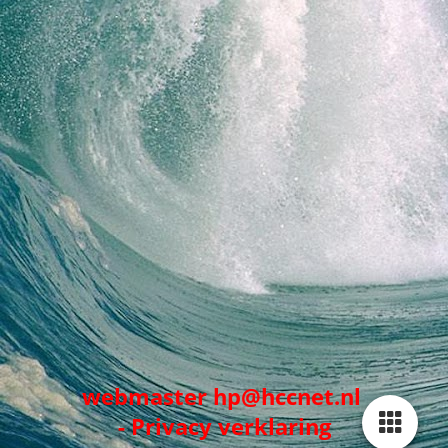
webmaster hp@hccnet.nl
-
Privacy verklaring