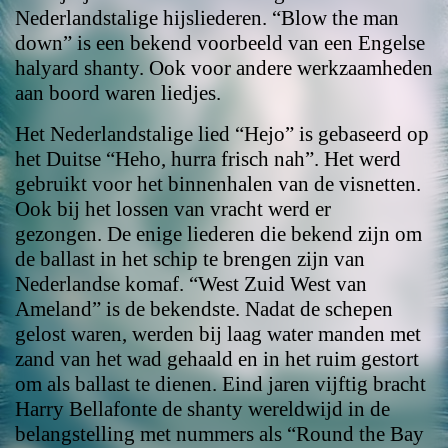
Nederlandstalige hijsliederen. “Blow the man
down” is een bekend voorbeeld van een Engelse
halyard shanty. Ook voor andere werkzaamheden
aan boord waren liedjes.
Het Nederlandstalige lied “Hejo” is gebaseerd op
het Duitse “Heho, hurra frisch nah”. Het werd
gebruikt voor het binnenhalen van de visnetten.
Ook bij het lossen van vracht werd er
gezongen. De enige liederen die bekend zijn om
de ballast in het schip te brengen zijn van
Nederlandse komaf. “West Zuid West van
Ameland” is de bekendste. Nadat de schepen
gelost waren, werden bij laag water manden met
zand van het wad gehaald en in het ruim gestort
om als ballast te dienen. Eind jaren vijftig bracht
Harry Bellafonte de shanty wereldwijd in de
belangstelling met nummers als “Round the Bay