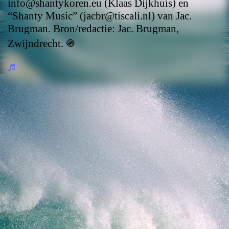
info@shantykoren.eu (Klaas Dijkhuis) en
“Shanty Music” (jacbr@tiscali.nl) van Jac.
Brugman. Bron/redactie: Jac. Brugman,
Zwijndrecht.
֍