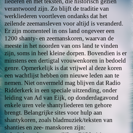
liederen en met teksten, die historisch gezien
verantwoord zijn. Zo blijft de traditie van
werkliederen voortleven ondanks dat het
zeilende zeemansleven voor altijd is veranderd.
Er zijn momenteel in ons land ongeveer een
1200 shanty- en zeemanskoren, waarvan de
meeste in het noorden van ons land te vinden
zijn, soms in heel kleine dorpen. Bovendien is er
minstens een dertigtal vrouwenkoren in bedoeld
genre. Opmerkelijk is dat vrijwel al deze koren
een wachtlijst hebben om nieuwe leden aan te
nemen. Niet onvermeld mag blijven dat Radio
Ridderkerk in een speciale uitzending, onder
leiding van Ad van Eijk, op donderdagavond
enkele uren vele shantyliederen ten gehore
brengt. Belangrijke sites voor hulp aan
shantykoren, zoals bladmuziek/teksten van
shanties en zee- manskoren zijn: