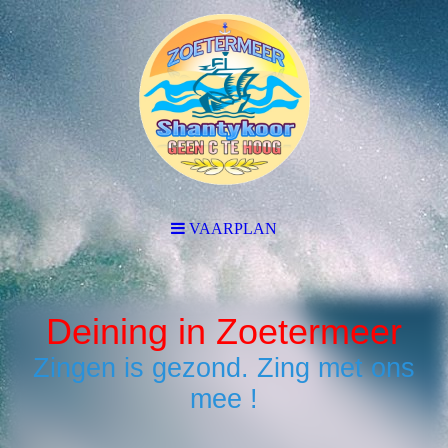
VAARPLAN
Deining in Zoetermeer
Zingen is gezond. Zing met ons
mee !