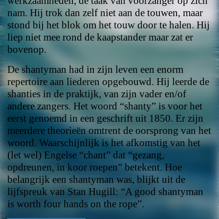
werkzaamheden, de taak van voorzanger op zich
nam. Hij trok dan zelf niet aan de touwen, maar
stond bij het blok om het touw door te halen. Hij
liep niet mee rond de kaapstander maar zat er
bovenop.
De shantyman had in zijn leven een enorm
repertoire aan liederen opgebouwd. Hij leerde de
shanties in de praktijk, van zijn vader en/of
andere zangers. Het woord “shanty” is voor het
eerst genoemd in een geschrift uit 1850. Er zijn
meerdere theorieën omtrent de oorsprong van het
woord. Waarschijnlijk is het afkomstig van het
(let wel) Engelse “chant” dat “gezang,
opdreunen, in koor roepen” betekent. Hoe
belangrijk een shantyman was, blijkt uit de
lijfspreuk van Stan Hugill: “A good shantyman
is worth four hands on the rope”.