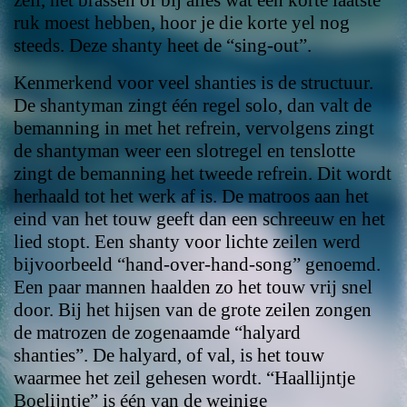
ruk moest hebben, hoor je die korte yel nog
steeds. Deze shanty heet de “sing-out”.
Kenmerkend voor veel shanties is de structuur.
De shantyman zingt één regel solo, dan valt de
bemanning in met het refrein, vervolgens zingt
de shantyman weer een slotregel en tenslotte
zingt de bemanning het tweede refrein. Dit wordt
herhaald tot het werk af is. De matroos aan het
eind van het touw geeft dan een schreeuw en het
lied stopt. Een shanty voor lichte zeilen werd
bijvoorbeeld “hand-over-hand-song” genoemd.
Een paar mannen haalden zo het touw vrij snel
door. Bij het hijsen van de grote zeilen zongen
de matrozen de zogenaamde “halyard
shanties”. De halyard, of val, is het touw
waarmee het zeil gehesen wordt. “Haallijntje
Boelijntje” is één van de weinige