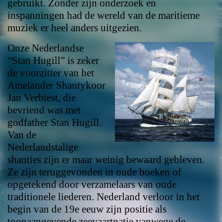
gebruikt. Zonder zijn onderzoek en
inspanningen had de wereld van de maritieme
muziek er heel anders uitgezien.
Onze Nederlandse
“Stan Hugill” is zeker
de voorzitter van het
Amelander Shantykoor
Jan Verbiest, die
bevriend was met
godfather Stan Hugill.
Van de
Nederlandstalige
shanties zijn er maar weinig bewaard gebleven.
Ze zijn teruggevonden in oude boeken of
opgetekend door verzamelaars van oude
traditionele liederen. Nederland verloor in het
begin van de 19e eeuw zijn positie als
toonaangevende zeevaartnatie vanwege de