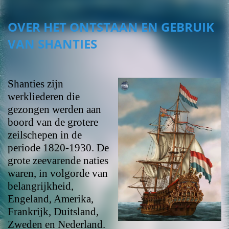
OVER HET ONTSTAAN EN GEBRUIK
VAN SHANTIES
Shanties zijn
werkliederen die
gezongen werden aan
boord van de grotere
zeilschepen in de
periode 1820-1930. De
grote zeevarende naties
waren, in volgorde van
belangrijkheid,
Engeland, Amerika,
Frankrijk, Duitsland,
Zweden en Nederland.