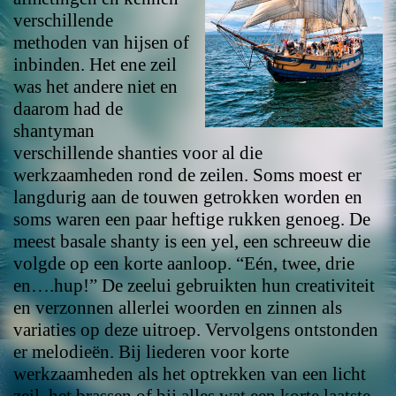
verschillende
methoden van hijsen of
inbinden. Het ene zeil
was het andere niet en
daarom had de
shantyman
verschillende shanties voor al die
werkzaamheden rond de zeilen. Soms moest er
langdurig aan de touwen getrokken worden en
soms waren een paar heftige rukken genoeg. De
meest basale shanty is een yel, een schreeuw die
volgde op een korte aanloop. “Eén, twee, drie
en….hup!” De zeelui gebruikten hun creativiteit
en verzonnen allerlei woorden en zinnen als
variaties op deze uitroep. Vervolgens ontstonden
er melodieën. Bij liederen voor korte
werkzaamheden als het optrekken van een licht
zeil, het brassen of bij alles wat een korte laatste