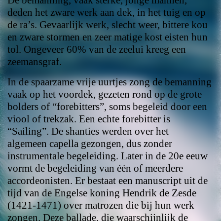
deden het zware werk aan dek, in het tuig en op
de ra’s. Gevaarlijk werk, slecht weer, bittere kou
en zware stormen en zeer matige kost eisten hun
tol. Ongeveer 60% van de zeelui kreeg een
zeemansgraf.
In de spaarzame vrije uurtjes zong de bemanning
vaak op het voordek, gezeten rond op de grote
bolders of “forebitters”, soms begeleid door een
viool of trekzak. Een echte forebitter is
“Sailing”. De shanties werden over het
algemeen capella gezongen, dus zonder
instrumentale begeleiding. Later in de 20e eeuw
vormt de begeleiding van één of meerdere
accordeonisten. Er bestaat een manuscript uit de
tijd van de Engelse koning Hendrik de Zesde
(1421-1471) over matrozen die bij hun werk
zongen. Deze ballade, die waarschijnlijk de