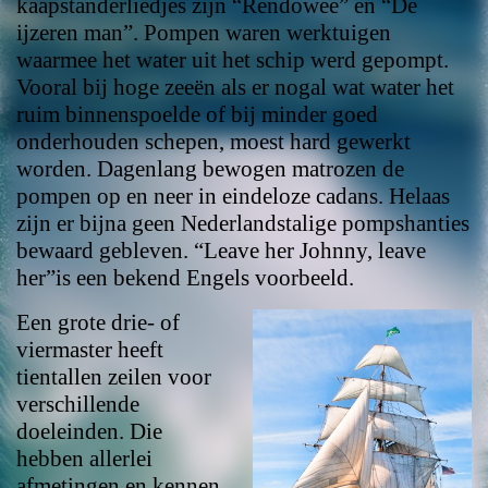
kaapstanderliedjes zijn “Rendowee” en “De
ijzeren man”. Pompen waren werktuigen
waarmee het water uit het schip werd gepompt.
Vooral bij hoge zeeën als er nogal wat water het
ruim binnenspoelde of bij minder goed
onderhouden schepen, moest hard gewerkt
worden. Dagenlang bewogen matrozen de
pompen op en neer in eindeloze cadans. Helaas
zijn er bijna geen Nederlandstalige pompshanties
bewaard gebleven. “Leave her Johnny, leave
her”is een bekend Engels voorbeeld.
Een grote drie- of
viermaster heeft
tientallen zeilen voor
verschillende
doeleinden. Die
hebben allerlei
afmetingen en kennen