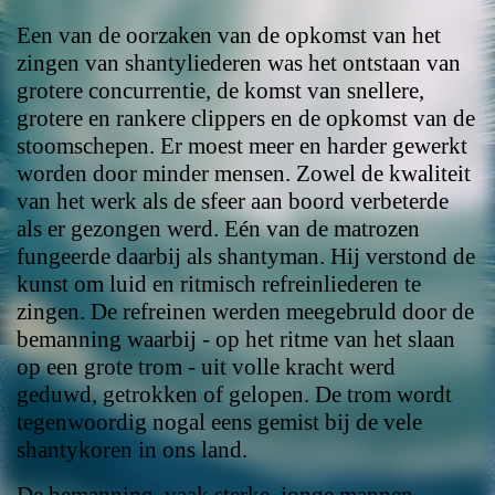
Een van de oorzaken van de opkomst van het
zingen van shantyliederen was het ontstaan van
grotere concurrentie, de komst van snellere,
grotere en rankere clippers en de opkomst van de
stoomschepen. Er moest meer en harder gewerkt
worden door minder mensen. Zowel de kwaliteit
van het werk als de sfeer aan boord verbeterde
als er gezongen werd. Eén van de matrozen
fungeerde daarbij als shantyman. Hij verstond de
kunst om luid en ritmisch refreinliederen te
zingen. De refreinen werden meegebruld door de
bemanning waarbij - op het ritme van het slaan
op een grote trom - uit volle kracht werd
geduwd, getrokken of gelopen. De trom wordt
tegenwoordig nogal eens gemist bij de vele
shantykoren in ons land.
De bemanning, vaak sterke, jonge mannen,