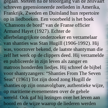
gegaan. Meteen na de teloorgang van de zeilvaart
schreven gepensioneerde zeelieden in Amerika,
Frankrijk, Zweden en Duitsland hun repertoire
op in liedboeken. Een voorbeeld is het boek
‘Chansons de bord” van de Franse officier
Armand Hayet (1927). Echter de
allerbelangrijkste onderzoeker en verzamelaar
van shanties was Stan Hugill (1906-1992). Hij
was, voorzover bekend, de laatste shantyman die
zelf het werk op de clippers deed. Hij verzamelde
en publiceerde in zijn leven als zanger en
matroos honderden liedjes. Hij schreef de bijbel
voor shantyzangers: “Shanties From The Seven
Seas” (1961) Tot zijn dood zong Hugill de
shanties op zijn onnavolgbare, authentieke wijze,
op maritieme evenementen over de gehele
wereld. Ook gaf hij lezingen over het leven aan
boord en de wijze waarop de liederen werden