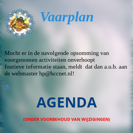
Vaarplan
Mocht er
in de navolgende
opsomming van
voorgenomen activiteiten
onverhoopt
foutieve
informatie staan, meldt dat dan a.u.b. aan
de webmaster hp@hccnet.nl!
AGENDA
(ONDER VOORBEHOUD VAN WIJZIGINGEN)