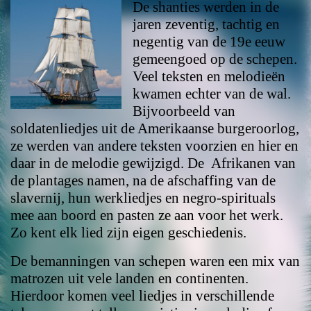
De shanties werden in de
jaren zeventig, tachtig en
negentig van de 19e eeuw
gemeengoed op de schepen.
Veel teksten en melodieën
kwamen echter van de wal.
Bijvoorbeeld van
soldatenliedjes uit de Amerikaanse burgeroorlog,
ze werden van andere teksten voorzien en hier en
daar in de melodie gewijzigd. De Afrikanen van
de plantages namen, na de afschaffing van de
slavernij, hun werkliedjes en negro-spirituals
mee aan boord en pasten ze aan voor het werk.
Zo kent elk lied zijn eigen geschiedenis.
De bemanningen van schepen waren een mix van
matrozen uit vele landen en continenten.
Hierdoor komen veel liedjes in verschillende